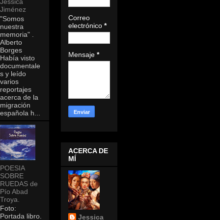
Jessica
Jiménez
Correo
"Somos
electrónico
*
nuestra
memoria" .
Alberto
Borges
Mensaje
*
Había visto
documentale
s y leído
varios
reportajes
acerca de la
migración
española h...
ACERCA DE
MÍ
POESIA
SOBRE
RUEDAS de
Pío Abad
Troya.
Foto:
Portada libro.
Jessica