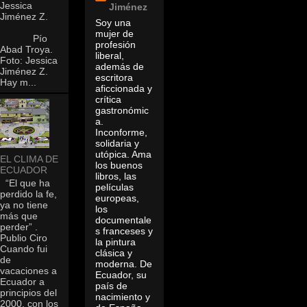
Jessica
Jiménez
Jiménez Z.
Soy una
mujer de
Pío
profesión
Abad Troya.
liberal,
Foto: Jessica
además de
Jiménez Z.
escritora
Hay m...
aficcionada y
crítica
gastronómic
a.
Inconforme,
solidaria y
utópica. Ama
EL CLIMA DE
los buenos
ECUADOR
libros, las
“El que ha
películas
perdido la fe,
europeas,
ya no tiene
los
más que
documentale
perder” .
s franceses y
Publio Ciro
la pintura
Cuando fui
clásica y
de
moderna. De
vacaciones a
Ecuador, su
Ecuador a
país de
principios del
nacimiento y
2000, con los