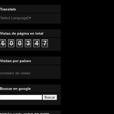
Translate
Select Language
▼
Vistas de página en total
6
0
0
3
4
7
Visitas por países
contador de visitas
Buscar en google