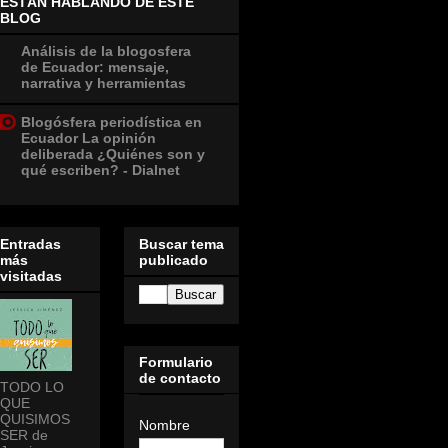
ESTÁN HABLANDO DE ESTE
BLOG
Análisis de la blogosfera
de Ecuador: mensaje,
narrativa y herramientas
Blogósfera periodística en
Ecuador La opinión
deliberada ¿Quiénes son y
qué escriben? - Dialnet
Entradas
Buscar tema
más
publicado
visitadas
Formulario
de contacto
TODO LO
QUE
QUISIMOS
Nombre
SER de