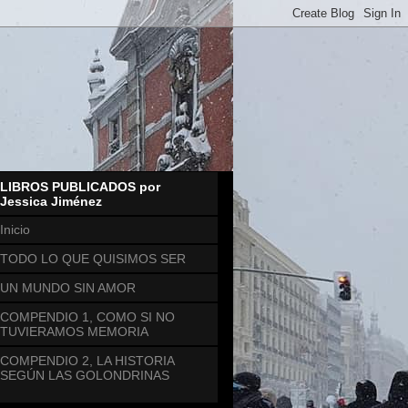
LIBROS PUBLICADOS por
Jessica Jiménez
Inicio
TODO LO QUE QUISIMOS SER
UN MUNDO SIN AMOR
COMPENDIO 1, COMO SI NO
TUVIERAMOS MEMORIA
COMPENDIO 2, LA HISTORIA
SEGÚN LAS GOLONDRINAS