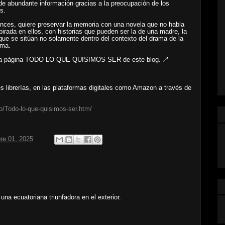
 de abundante información gracias a la preocupación de los
s.
, quiere preservar la memoria con una novela que no habla
pirada en ellos, con historias que pueden ser la de una madre, la
que se sitúan no solamente dentro del contexto del drama de la
sma.
n la página TODO LO QUE QUISIMOS SER de este blog.
↗️
es librerías, en las plataformas digitales como Amazon a través de
ro/Todo-lo-que-quisimos-ser.htm/
re 01, 2025
 una ecuatoriana triunfadora en el exterior.