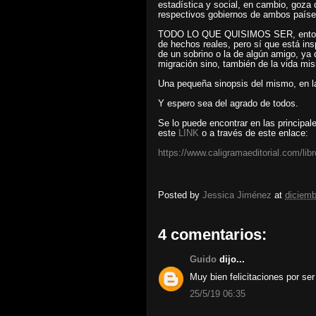
estadística y social, en cambio, goza
respectivos gobiernos de ambos paíse
TODO LO QUE QUISIMOS SER, entonces
de hechos reales, pero sí que está ins
de un sobrino o la de algún amigo, ya 
migración sino, también de la vida mi
Una pequeña sinopsis del mismo, e
Y espero sea del agrado de todos.
Se lo puede encontrar en las principal
este
LINK
o a través de este enlace:
https://www.caligramaeditorial.com/lib
Posted by
Jessica Jiménez
at
diciemb
4 comentarios:
Guido
dijo...
Muy bien felicitaciones por ser
25/5/19 06:35