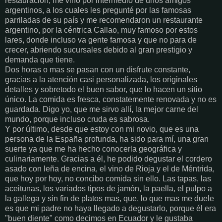
restauracion, me vino por intermedio de unos amigos
argentinos, a los cuales les pregunté por las famosas
parriladas de su país y me recomendaron un restaurante
argentino, por la céntrica Callao, muy famoso por estos
lares, donde incluso va gente famosa y que no para de
crecer, abriendo sucursales debido al gran prestigio y
demanda que tiene.
Dos horas o mas se pasan con un disfrute constante,
gracias a la atención casi personalizada, los originales
detalles y sobretodo el buen sabor, que lo hacen un sitio
único. La comida es fresca, constatemente renovada y no es
guardada. Digo yo, que me sirvo allí, la mejor carne del
mundo, porque incluso cruda es sabrosa.
Y por último, desde que estoy con mi novio, que es una
persona de la España profunda, ha sido para mí, una gran
suerte ya que me ha hecho conocerla geográfica y
culinariamente. Gracias a él, he podido degustar el cordero
asado con leña de encina, el vino de Rioja y el de Méntrida,
que hoy por hoy, no concibo comida sin ello. Las tapas, las
aceitunas, los variados tipos de jamón, la paella, el pulpo a
la gallega y sin fin de platos mas, que, lo que mas me duele
es que mi padre no haya llegado a degustarlo, porque él era
"buen diente" como decimos en Ecuador y le gustaba