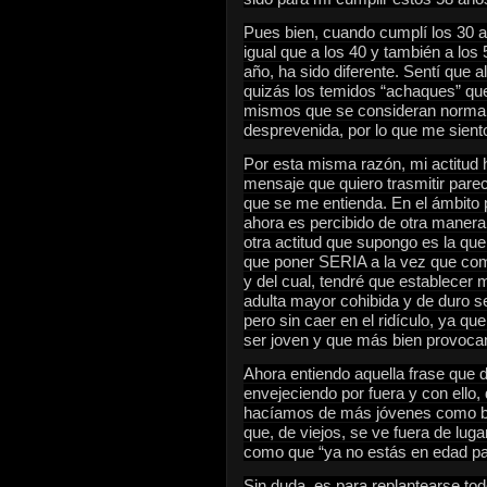
Pues bien, cuando cumplí los 30 
igual que a los 40 y también a los
año, ha sido diferente. Sentí que
quizás los temidos “achaques” que,
mismos que se consideran normale
desprevenida, por lo que me sien
Por esta misma razón, mi actitud h
mensaje que quiero trasmitir pare
que se me entienda. En el ámbito p
ahora es percibido de otra manera
otra actitud que supongo es la qu
que poner SERIA a la vez que com
y del cual, tendré que establecer 
adulta mayor cohibida y de duro s
pero sin caer en el ridículo, ya q
ser joven y que más bien provocan
Ahora entiendo aquella frase que 
envejeciendo por fuera y con ello
hacíamos de más jóvenes como bai
que, de viejos, se ve fuera de luga
como que “ya no estás en edad pa
Sin duda, es para replantearse tod