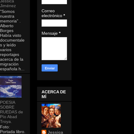
Jessica
Jiménez
Correo
"Somos
electrónico
*
nuestra
memoria" .
Alberto
Borges
Mensaje
*
Había visto
documentale
s y leído
varios
reportajes
acerca de la
migración
española h...
ACERCA DE
MÍ
POESIA
SOBRE
RUEDAS de
Pío Abad
Troya.
Foto:
Portada libro.
Jessica