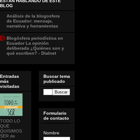
ESTÁN HABLANDO DE ESTE
BLOG
Análisis de la blogosfera
de Ecuador: mensaje,
narrativa y herramientas
Blogósfera periodística en
Ecuador La opinión
deliberada ¿Quiénes son y
qué escriben? - Dialnet
Entradas
Buscar tema
más
publicado
visitadas
Formulario
de contacto
TODO LO
QUE
QUISIMOS
Nombre
SER de