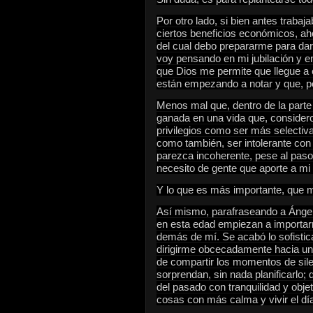
Por otro lado, si bien antes traba
ciertos beneficios económicos, ah
del cual debo prepararme para dar 
voy pensando en mi jubilación y en 
que Dios me permite que llegue a 
están empezando a notar y que, po
Menos mal que, dentro de la parte p
ganada en una vida que, considero
privilegios como ser más selectiv
como también, ser intolerante co
parezca incoherente, pese al paso
necesito de gente que aporte a mi
Y lo que es más importante, que m
Así mismo, parafraseando a Ángele
en esta edad empiezan a importar
demás de mí. Se acabó lo sofistica
dirigirme obcecadamente hacia u
de compartir los momentos de sile
sorprendan, sin nada planificarlo
del pasado con tranquilidad y objet
cosas con más calma y vivir el día