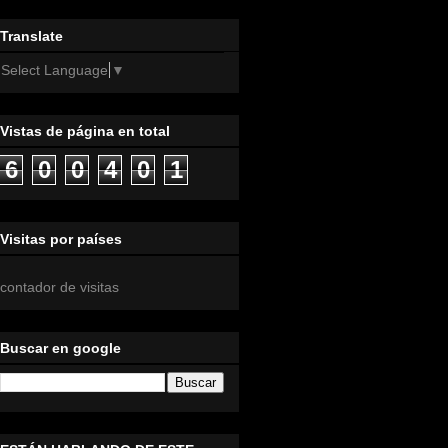
Translate
Select Language
▼
Vistas de página en total
6
0
0
4
0
1
Visitas por países
contador de visitas
Buscar en google