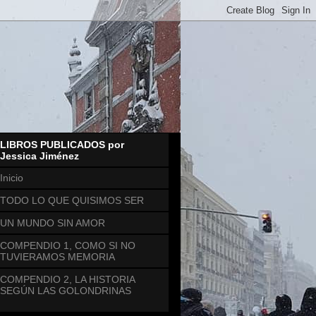
LIBROS PUBLICADOS por
Jessica Jiménez
Inicio
TODO LO QUE QUISIMOS SER
UN MUNDO SIN AMOR
COMPENDIO 1, COMO SI NO
TUVIERAMOS MEMORIA
COMPENDIO 2, LA HISTORIA
SEGÚN LAS GOLONDRINAS