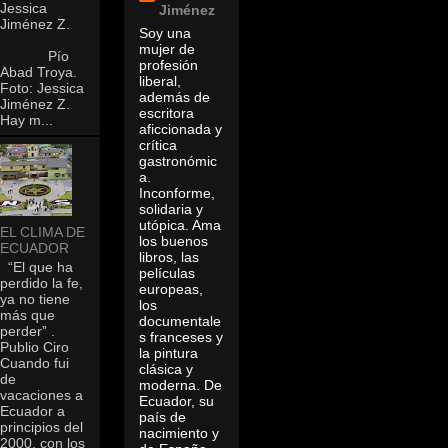
Jessica
Jiménez
Jiménez Z.
Soy una
mujer de
Pío
profesión
Abad Troya.
liberal,
Foto: Jessica
además de
Jiménez Z.
escritora
Hay m...
aficcionada y
crítica
gastronómic
a.
Inconforme,
solidaria y
utópica. Ama
EL CLIMA DE
los buenos
ECUADOR
libros, las
“El que ha
películas
perdido la fe,
europeas,
ya no tiene
los
más que
documentale
perder” .
s franceses y
Publio Ciro
la pintura
Cuando fui
clásica y
de
moderna. De
vacaciones a
Ecuador, su
Ecuador a
país de
principios del
nacimiento y
2000, con los