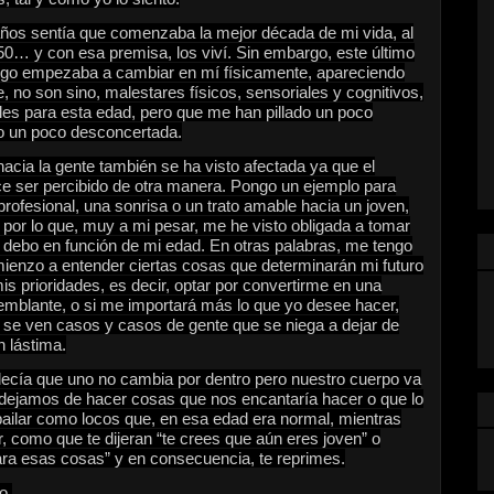
años sentía que comenzaba la mejor década de mi vida, al
 50… y con esa premisa, los viví. Sin embargo, este último
 algo empezaba a cambiar en mí físicamente, apareciendo
 no son sino, malestares físicos, sensoriales y cognitivos,
s para esta edad, pero que me han pillado un poco
to un poco desconcertada.
acia la gente también se ha visto afectada ya que el
ce ser percibido de otra manera. Pongo un ejemplo para
rofesional, una sonrisa o un trato amable hacia un joven,
 por lo que, muy a mi pesar, me he visto obligada a tomar
e debo en función de mi edad. En otras palabras, me tengo
ienzo a entender ciertas cosas que determinarán mi futuro
mis prioridades, es decir, optar por convertirme en una
emblante, o si me importará más lo que yo desee hacer,
ue se ven casos y casos de gente que se niega a dejar de
 lástima.
decía que uno no cambia por dentro pero nuestro cuerpo va
, dejamos de hacer cosas que nos encantaría hacer o que lo
lar como locos que, en esa edad era normal, mientras
r, como que te dijeran “te crees que aún eres joven” o
ra esas cosas” y en consecuencia, te reprimes.
o.