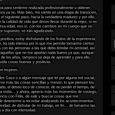
jaba para sentirme realizada profesionalmente u obtener
ora ya no. Más bien, me siento en una etapa de transición,
el siguiente paso, hacia la verdadera madurez y por ello,
la calidad de vida que deseo llevar durante la vejez, si es
esa edad, eso sí, con los cambios en mi cuerpo que se
r supuesto, se irán agudizando.
ositiva, estoy disfrutando de los frutos de la experiencia
, ha sido intensa por lo que me permite tomarme ciertos
a con las personas a las que debo brindar mi amistad, así
n aquellos que no me aportan nada bueno ya que, aunque
 de los años, tampoco se deja de aprender y para ello,
 vida cosas buenas y positivas.
e inspiren.
s Caso o a algún mensaje que leí por alguna red social,
me más las cosas sencillas y menos, lo que piensen los
do, el deseo loco de conocer, de no perder el tiempo, de
na meta… y ahora, aprecio más los momentos de sosiego,
ncio con Félix, de salir y buscar cosas que me
; de detenerme a recordar analizando los acontecimientos
ividad, de disfrutar de mi trabajo, en fin… de tomarme las
 a día con intensidad.